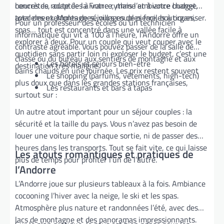
concrètes, adaptées à votre rythme et à votre budget,
heures de route de la France, mais l’ambiance change
avec des exemples de séjours couples faciles à organiser.
totalement. Montagnes, villages de pierre, boutiques,
Pour un professeur des écoles ou un technicien
spas… tout est concentré dans une vallée facile à
informatique qui vit à 100 à l’heure, l’Andorre offre un
explorer à deux. Pour un couple qui veut couper avec le
contraste agréable. Vous pouvez passer de la salle de
quotidien sans partir loin ni exploser le budget, c’est une
classe ou du bureau aux sentiers de montagne et aux
Les hôtels et séjours bien-être
destination très maligne.
bains chauds en une journée. Les prix restent souvent
Le shopping (parfums, vêtements, high-tech)
plus doux que dans les grandes stations françaises,
Les restaurants et bars à tapas
surtout sur :
Un autre atout important pour un séjour couples : la
sécurité et la taille du pays. Vous n’avez pas besoin de
louer une voiture pour chaque sortie, ni de passer des
heures dans les transports. Tout se fait vite, ce qui laisse
Les atouts romantiques et pratiques de
plus de temps pour profiter l’un de l’autre.
l’Andorre
L’Andorre joue sur plusieurs tableaux à la fois. Ambiance
cocooning l’hiver avec la neige, le ski et les spas.
Atmosphère plus nature et randonnées l’été, avec des
lacs de montagne et des panoramas impressionnants.