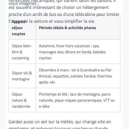
remontées mécaniques, qui varient selon les saisons. Il
vous imaginez :
est souvent intéressant de choisir un hébergement
proche d’un arrêt de bus ou d’une télécabine pour limiter
l’usage de la voiture et vous simplifier la vie.
Type de
séjour
Période idéale & activités phares
couples
Séjour bien-
Automne, hiver hors vacances : spa,
être &
massages duo, dîners en borda, balades
cocooning
courtes
Décembre à mars : ski à Grandvalira ou Pal-
Séjour ski &
Arinsal, raquettes, soirées fondue, thermes
montagne
après-ski
Séjour
Printemps et été : lacs de montagne, parcs
nature &
naturels, pique-niques panoramiques, VTT ou
randonnée
e-bike
Gardez aussi un œil sur la météo, qui change vite en
montagne, et prévoyez toujours une tenue chaude