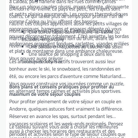
à Caldea, puis flânerie dans les rues commerçantes
Pour un séjour couples réussi, mixez détente, découverte
d’Andorre-la-Vieille. Le pays est petit, les trajets sont
et petits plaisirs gourmands. Les centres thermoludiques
courts, ce qui laisse plus de temps pour profiter l’un de
comme Caldea ou Inúu offrent des bassins
l’autre. Les couples apprécient aussi les petits villages de
panoramiques, hammams et espaces détente où vous
montagne comme Ordino ou Canillo, parfaits pour
Une soirée tapas dans Andorre-la-Vieille ou
pouvez déconnecter totalement. Côté assiette, les bordas
marcher main dans la main loin du bruit, avant de
Escaldes-Engordany
andorranes proposent fondues, raclettes, viandes grillées
revenir le soir dans un bon restaurant ou un spa.
Une balade en raquettes au coucher du soleil
et plats de montagne dans une ambiance chaleureuse.
Une séance de shopping à deux dans les
Vous pouvez aussi prévoir :
Les amateurs de loisirs actifs trouveront aussi leur
boutiques duty free
bonheur avec le ski, le snowboard, les randonnées en
été, ou encore les parcs d’aventure comme Naturland.
Vous pouvez construire vos journées comme un puzzle,
Bons plans et conseils pratiques pour profiter au
en alternant temps calmes et activités plus sportives.
maximum de votre séjour couples
Pour profiter pleinement de votre séjour en couple en
Andorre, quelques astuces font vraiment la différence.
Réservez en avance les spas, surtout pendant les
vacances scolaires et les week-ends prolongés. Pensez
Le tableau suivant vous aide à choisir les meilleures
aussi à checker les horaires des restaurants et des
périodes et activités selon le type de séjour couples que