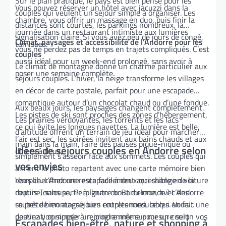
Sur le plan pratique, le pays est bien pensé pour les
Vous pouvez réserver un hôtel avec jacuzzi dans la
couples qui veulent un séjour simple à organiser. Les
chambre, vous offrir un massage en duo, puis finir la
distances sont courtes, les parkings nombreux, la
journée dans un restaurant intimiste aux lumières
signalisation claire. Si vous avez peu de jours de congé,
Climat, paysages et accessibilité de l’Andorre pour les
tamisées.
vous ne perdez pas de temps en trajets compliqués. C’est
couples
aussi idéal pour un week-end prolongé, sans avoir à
Le climat de montagne donne un charme particulier aux
poser une semaine complète.
séjours couples. L’hiver, la neige transforme les villages
en décor de carte postale, parfait pour une escapade
romantique autour d’un chocolat chaud ou d’une fondue.
Aux beaux jours, les paysages changent complètement.
Les pistes de ski sont proches des zones d’hébergement,
Les prairies verdoyantes, les torrents et les lacs
ce qui évite les longues navettes. La lumière est belle,
d’altitude offrent un terrain de jeu idéal pour marcher
l’air est sec, les soirées invitent aux bains chauds et aux
main dans la main, faire des pauses pique-nique ou
Idées de séjours couples en Andorre selon
dîners à deux.
simplement s’asseoir face aux sommets. Les couples qui
vos envies
aiment la photo repartent avec une carte mémoire bien
remplie. L’Andorre reste facilement accessible en voiture
Vous cherchez une escapade à deux qui change de la
depuis Toulouse, Perpignan ou Barcelone, avec des
routine, sans partir à l’autre bout du monde ? L’Andorre
routes de montagne bien entretenues, ce qui en fait une
se prête bien aux séjours couples modulables. Vous
destination simple à rejoindre même pour un court
pouvez y composer un programme sur mesure selon vos
Escapades bien-être, nature et shopping à