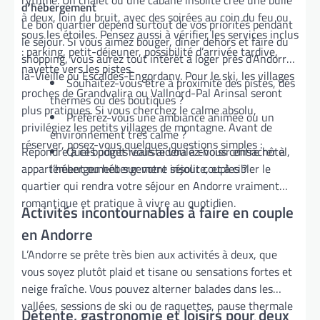
rythme. Un chalet ou une cabane insolite crée une bulle
d’hébergement
à deux, loin du bruit, avec des soirées au coin du feu ou
Le bon quartier dépend surtout de vos priorités pendant
sous les étoiles. Pensez aussi à vérifier les services inclus
le séjour. Si vous aimez bouger, dîner dehors et faire du
: parking, petit-déjeuner, possibilité d’arrivée tardive,
shopping, vous aurez tout intérêt à loger près d’Andorre-
navette vers les pistes.
la-Vieille ou Escaldes-Engordany. Pour le ski, les villages
Souhaitez-vous être à proximité des pistes, des
proches de Grandvalira ou Vallnord-Pal Arinsal seront
thermes ou des boutiques ?
plus pratiques. Si vous cherchez le calme absolu,
Préférez-vous une ambiance animée ou un
privilégiez les petits villages de montagne. Avant de
environnement très calme ?
réserver, posez-vous quelques questions simples :
Répondre à ces points vous aidera à choisir entre hôtel,
Quel budget réaliste voulez-vous consacrer à
appartement ou hébergement insolite, et à cibler le
l’hébergement sur votre séjour couples ?
quartier qui rendra votre séjour en Andorre vraiment
romantique et pratique à vivre au quotidien.
Activités incontournables à faire en couple
en Andorre
L’Andorre se prête très bien aux activités à deux, que
vous soyez plutôt plaid et tisane ou sensations fortes et
neige fraîche. Vous pouvez alterner balades dans les
vallées, sessions de ski ou de raquettes, pause thermale
Détente, gastronomie et loisirs pour deux