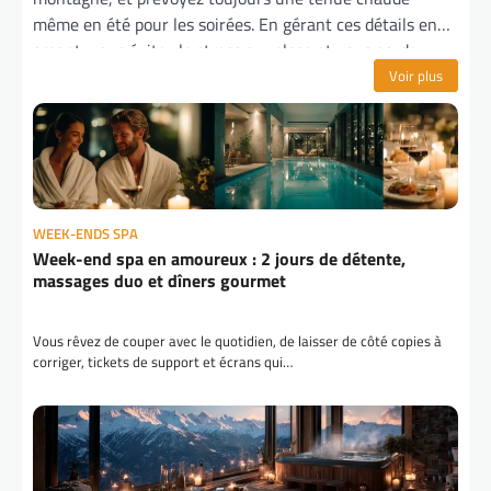
même en été pour les soirées. En gérant ces détails en
amont, vous évitez le stress sur place et vous gardez
l’essentiel : du temps de qualité à deux, entre paysages
Voir plus
pyrénéens, bains chauds et bons repas. C’est ce mélange
qui fait d’un simple voyage en Andorre un vrai séjour
couples dont on se souvient longtemps.
WEEK-ENDS SPA
Week-end spa en amoureux : 2 jours de détente,
massages duo et dîners gourmet
Vous rêvez de couper avec le quotidien, de laisser de côté copies à
corriger, tickets de support et écrans qui…