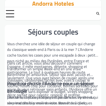
Andorra Hoteles
Skip
to
content
Séjours couples
Vous cherchez une idée de séjour en couple qui change
du classique week-end à Paris ou à la mer ? L’Andorre
coche toutes les cases pour une escapade à deux : petit
pays niché au milieu des Pyrénées, entre France et
Dans cet article, vous allez découvrir comment
Espagne, il mêle montagnes, détente, shopping et
transformer un simple week-end en une vraie
gastronomie. Le tout à quelques heures de route
parenthèse en amoureux. Séjour spa avec jacuzzi et
seulement. Que vous ayez besoin de couper après une
massages, randonnées faciles avec vues à couper le
Pourquoi choisir l’Andorre pour un séjour
période chargée à l’école ou au bureau, ou simplement
souffle, hôtels cosy pour cocooner, bonnes adresses pour
envie de vous retrouver sans enfants, l’Andorre offre un
en couple
bien manger sans exploser le budget, virées shopping
décor parfait pour ralentir, respirer et profiter.
pour se faire plaisir. L’idée n’est pas de vous vendre du
L’Andorre, c’est ce petit pays niché dans les Pyrénées qui
rêve inaccessible, mais de vous donner des idées
surprend dès la première visite. Vous êtes à quelques