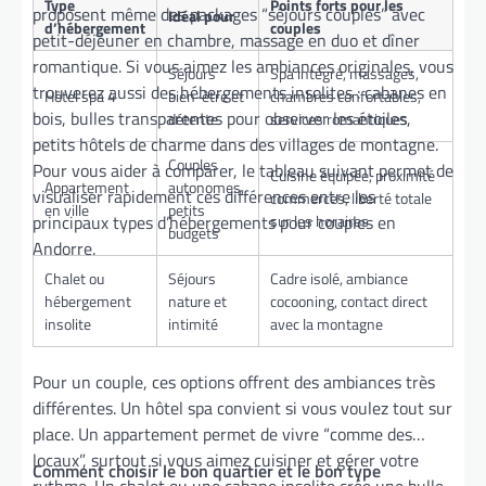
Type
Points forts pour les
proposent même des packages “séjours couples” avec
Idéal pour
d’hébergement
couples
petit-déjeuner en chambre, massage en duo et dîner
romantique. Si vous aimez les ambiances originales, vous
Séjours
Spa intégré, massages,
trouverez aussi des hébergements insolites : cabanes en
Hôtel spa 4
bien-être et
chambres confortables,
bois, bulles transparentes pour observer les étoiles,
détente
services romantiques
petits hôtels de charme dans des villages de montagne.
Couples
Pour vous aider à comparer, le tableau suivant permet de
Cuisine équipée, proximité
Appartement
autonomes,
visualiser rapidement ces différences entre les
commerces, liberté totale
en ville
petits
principaux types d’hébergements pour couples en
sur les horaires
budgets
Andorre.
Chalet ou
Séjours
Cadre isolé, ambiance
hébergement
nature et
cocooning, contact direct
insolite
intimité
avec la montagne
Pour un couple, ces options offrent des ambiances très
différentes. Un hôtel spa convient si vous voulez tout sur
place. Un appartement permet de vivre “comme des
locaux”, surtout si vous aimez cuisiner et gérer votre
Comment choisir le bon quartier et le bon type